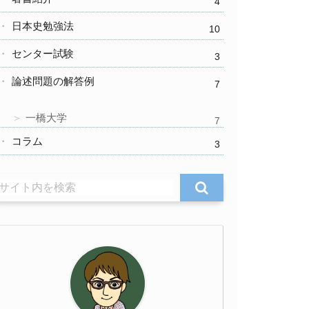
4
日本史勉強法
10
センター試験
3
論述問題の解答例
7
一橋大学
7
コラム
3