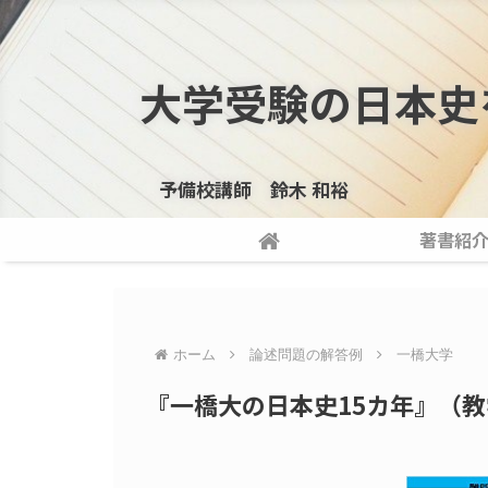
大学受験の日本史
予備校講師 鈴木 和裕
著書紹
ホーム
論述問題の解答例
一橋大学
『一橋大の日本史15カ年』（