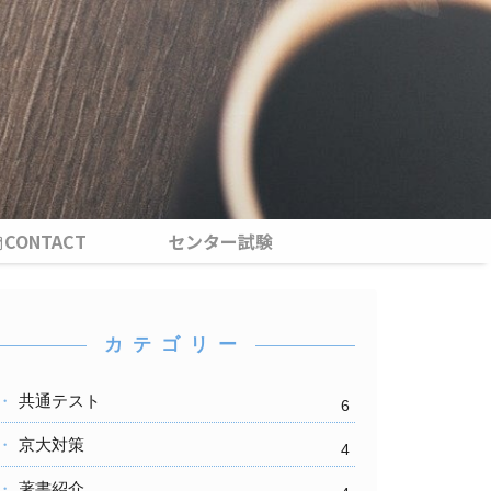
CONTACT
センター試験
カ テ ゴ リ ー
共通テスト
6
京大対策
4
著書紹介