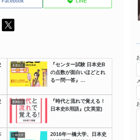
Facebook
LINE
史
『センター試験 日本史B
著書紹介
の点数が面白いほどとれ
る一問一答』
(KADOKAWA/中経出版)
史
『時代と流れで覚える！
著書紹介
日本史B用語』(文英堂)
本
2016年一橋大学、日本史
一橋大学