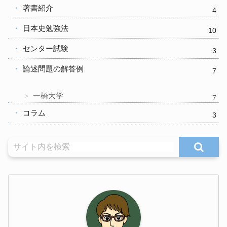
著書紹介
4
日本史勉強法
10
センター試験
3
論述問題の解答例
7
一橋大学
7
コラム
3