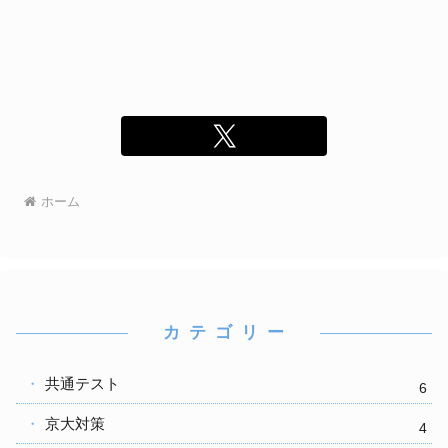
ホーム
カ テ ゴ リ ー
共通テスト
6
京大対策
4