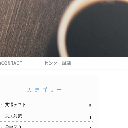
CONTACT
センター試験
カ テ ゴ リ ー
共通テスト
6
京大対策
4
著書紹介