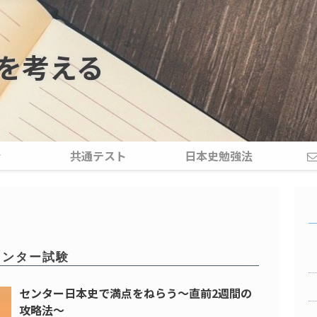
を考える
介
共通テスト
日本史勉強法
センター試験
センター日本史で満点をねらう～直前2週間の
攻略法～