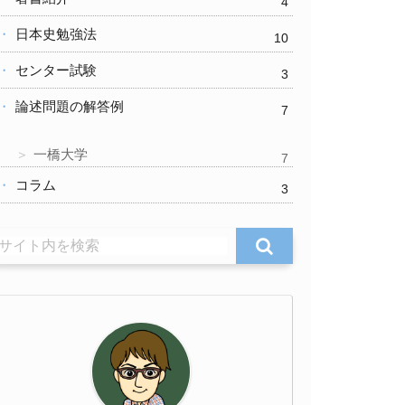
4
日本史勉強法
10
センター試験
3
論述問題の解答例
7
一橋大学
7
コラム
3